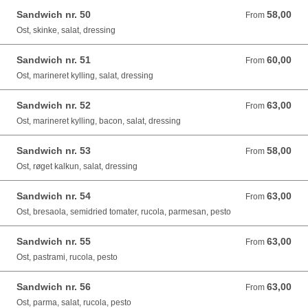
Sandwich nr. 50
58,00
From 58,00 DKK
From
Ost, skinke, salat, dressing
Sandwich nr. 51
60,00
From 60,00 DKK
From
Ost, marineret kylling, salat, dressing
Sandwich nr. 52
63,00
From 63,00 DKK
From
Ost, marineret kylling, bacon, salat, dressing
Sandwich nr. 53
58,00
From 58,00 DKK
From
Ost, røget kalkun, salat, dressing
Sandwich nr. 54
63,00
From 63,00 DKK
From
Ost, bresaola, semidried tomater, rucola, parmesan, pesto
Sandwich nr. 55
63,00
From 63,00 DKK
From
Ost, pastrami, rucola, pesto
Sandwich nr. 56
63,00
From 63,00 DKK
From
Ost, parma, salat, rucola, pesto