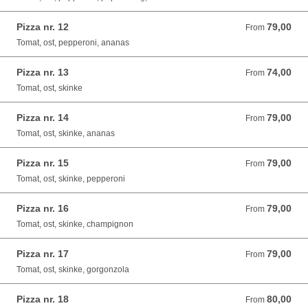
Pizza nr. 12
79,00
From 79,00 DKK
From
Tomat, ost, pepperoni, ananas
Pizza nr. 13
74,00
From 74,00 DKK
From
Tomat, ost, skinke
Pizza nr. 14
79,00
From 79,00 DKK
From
Tomat, ost, skinke, ananas
Pizza nr. 15
79,00
From 79,00 DKK
From
Tomat, ost, skinke, pepperoni
Pizza nr. 16
79,00
From 79,00 DKK
From
Tomat, ost, skinke, champignon
Pizza nr. 17
79,00
From 79,00 DKK
From
Tomat, ost, skinke, gorgonzola
Pizza nr. 18
80,00
From 80,00 DKK
From