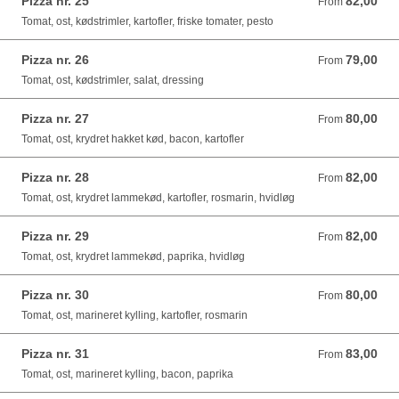
Pizza nr. 25
82,00
From 82,00 DKK
From
Tomat, ost, kødstrimler, kartofler, friske tomater, pesto
Pizza nr. 26
79,00
From 79,00 DKK
From
Tomat, ost, kødstrimler, salat, dressing
Pizza nr. 27
80,00
From 80,00 DKK
From
Tomat, ost, krydret hakket kød, bacon, kartofler
Pizza nr. 28
82,00
From 82,00 DKK
From
Tomat, ost, krydret lammekød, kartofler, rosmarin, hvidløg
Pizza nr. 29
82,00
From 82,00 DKK
From
Tomat, ost, krydret lammekød, paprika, hvidløg
Pizza nr. 30
80,00
From 80,00 DKK
From
Tomat, ost, marineret kylling, kartofler, rosmarin
Pizza nr. 31
83,00
From 83,00 DKK
From
Tomat, ost, marineret kylling, bacon, paprika