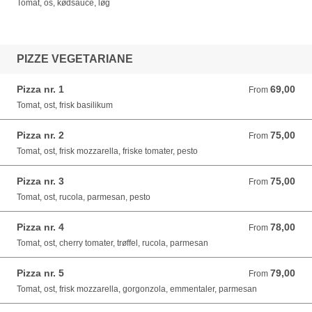
Tomat, os, kødsauce, løg
PIZZE VEGETARIANE
Pizza nr. 1
69,00
From 69,00 DKK
From
Tomat, ost, frisk basilikum
Pizza nr. 2
75,00
From 75,00 DKK
From
Tomat, ost, frisk mozzarella, friske tomater, pesto
Pizza nr. 3
75,00
From 75,00 DKK
From
Tomat, ost, rucola, parmesan, pesto
Pizza nr. 4
78,00
From 78,00 DKK
From
Tomat, ost, cherry tomater, trøffel, rucola, parmesan
Pizza nr. 5
79,00
From 79,00 DKK
From
Tomat, ost, frisk mozzarella, gorgonzola, emmentaler, parmesan