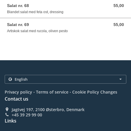
Salat nr. 68
55,00
55,00 DKK
Blandet salat med feta ost, dressing
Salat nr. 69
55,00
55,00 DKK
Artiskok salat med rucola, oliven pesto
.
.
Privacy policy
Terms of service
Cookie Policy Changes
Contact us
Jagtvej 197, 2100 Østerbro, Denmark
+45 39 29 99 00
Links