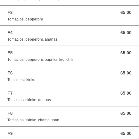
F3
65,00
65,00 DKK
Tomat, os, pepperoni
F4
65,00
65,00 DKK
Tomat, os, pepperoni, ananas
F5
65,00
65,00 DKK
Tomat, os, pepperoni, paprika, løg, chili
F6
65,00
65,00 DKK
Tomat, os,skinke
F7
65,00
65,00 DKK
Tomat, os, skinke, ananas
F8
65,00
65,00 DKK
Tomat, os, skinke, champignon
F9
65,00
65,00 DKK