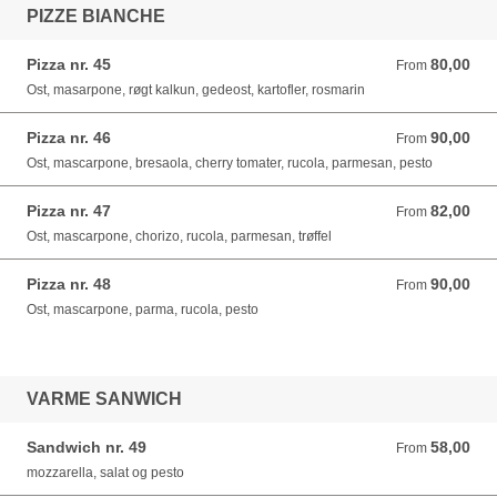
PIZZE BIANCHE
Pizza nr. 45
80,00
From 80,00 DKK
From
Ost, masarpone, røgt kalkun, gedeost, kartofler, rosmarin
Pizza nr. 46
90,00
From 90,00 DKK
From
Ost, mascarpone, bresaola, cherry tomater, rucola, parmesan, pesto
Pizza nr. 47
82,00
From 82,00 DKK
From
Ost, mascarpone, chorizo, rucola, parmesan, trøffel
Pizza nr. 48
90,00
From 90,00 DKK
From
Ost, mascarpone, parma, rucola, pesto
VARME SANWICH
Sandwich nr. 49
58,00
From 58,00 DKK
From
mozzarella, salat og pesto