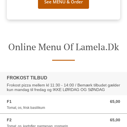
See MENU & Order
Online Menu Of Lamela.dk
FROKOST TILBUD
Frokost pizza mellem kl 11:30 - 14:00 / Bemærk tilbudet gælder
kun mandag til fredag og IKKE LØRDAG OG SØNDAG
F1
65,00
65,00 DKK
Tomat, os, frisk basilikum
F2
65,00
65,00 DKK
Tomat, os, kartofler, parmesan, rosmarin