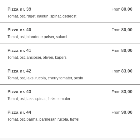
Pizza nr. 39
80,00
From 80,00 DKK
From
Tomat, ost, røget, kalkun, spinat, gedeost
Pizza nr. 40
80,00
From 80,00 DKK
From
Tomat, ost, blandede pølser, salami
Pizza nr. 41
80,00
From 80,00 DKK
From
Tomat, ost, ansjoser, oliven, kapers
Pizza nr. 42
83,00
From 83,00 DKK
From
Tomat, ost, laks, rucola, cherry tomater, pesto
Pizza nr. 43
83,00
From 83,00 DKK
From
Tomat, ost, laks, spinat, friske tomater
Pizza nr. 44
90,00
From 90,00 DKK
From
Tomat, ost, parma, parmesan rucola, trøffel.