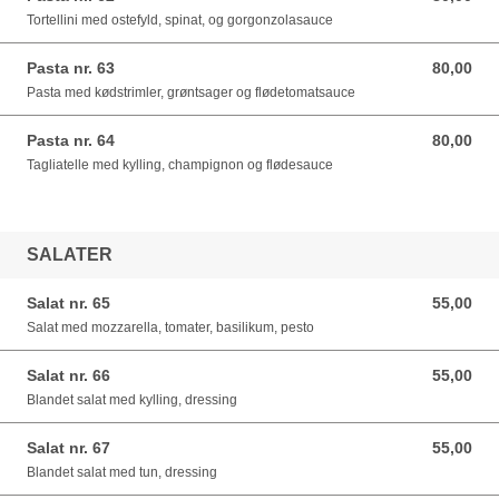
Tortellini med ostefyld, spinat, og gorgonzolasauce
Pasta nr. 63
80,00
80,00 DKK
Pasta med kødstrimler, grøntsager og flødetomatsauce
Pasta nr. 64
80,00
80,00 DKK
Tagliatelle med kylling, champignon og flødesauce
SALATER
Salat nr. 65
55,00
55,00 DKK
Salat med mozzarella, tomater, basilikum, pesto
Salat nr. 66
55,00
55,00 DKK
Blandet salat med kylling, dressing
Salat nr. 67
55,00
55,00 DKK
Blandet salat med tun, dressing