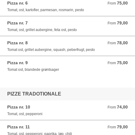
Pizza nr. 6
75,00
From 75,00 DKK
From
Tomat, ost, kartofler, parmesan, rosmarin, pesto
Pizza nr. 7
79,00
From 79,00 DKK
From
Tomat, ost, grillet aubergine, feta ost, pesto
Pizza nr. 8
78,00
From 78,00 DKK
From
Tomat ost, grillet aubergine, squash, peberfrugt, pesto
Pizza nr. 9
75,00
From 75,00 DKK
From
Tomat ost, blandede grøntsager
PIZZE TRADOTIONALE
Pizza nr. 10
74,00
From 74,00 DKK
From
Tomat, ost, pepperoni
Pizza nr. 11
79,00
From 79,00 DKK
From
Tomat, ost, pepperoni, paprika. løg, chili