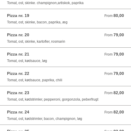
Tomat, ost, skinke. champignon,artiskok, paprika
Pizza nr. 19
80,00
From 80,00 DKK
From
Tomat, ost, skinke, bacon, paprika, æg
Pizza nr. 20
79,00
From 79,00 DKK
From
Tomat, ost, skinke, kartofler, rosmarin
Pizza nr. 21
79,00
From 79,00 DKK
From
Tomat, ost, kødsauce, løg
Pizza nr. 22
79,00
From 79,00 DKK
From
Tomat, ost, kødsauce, paprika, chili
Pizza nr. 23
82,00
From 82,00 DKK
From
Tomat, ost, kødstrimler, pepperoni, gorgonzola, peberfrugt
Pizza nr. 24
82,00
From 82,00 DKK
From
Tomat, ost, kødstrimler, bacon, champignon, løg