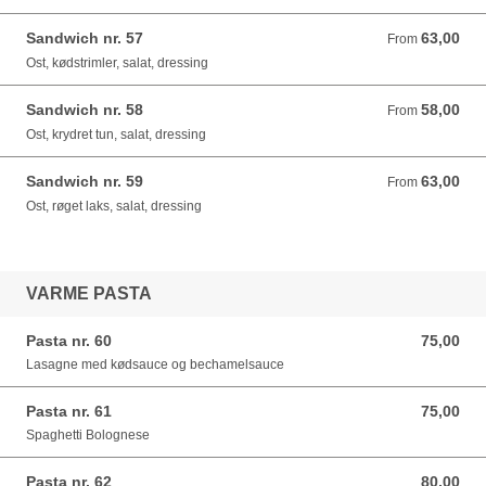
Sandwich nr. 57
63,00
From 63,00 DKK
From
Ost, kødstrimler, salat, dressing
Sandwich nr. 58
58,00
From 58,00 DKK
From
Ost, krydret tun, salat, dressing
Sandwich nr. 59
63,00
From 63,00 DKK
From
Ost, røget laks, salat, dressing
VARME PASTA
Pasta nr. 60
75,00
75,00 DKK
Lasagne med kødsauce og bechamelsauce
Pasta nr. 61
75,00
75,00 DKK
Spaghetti Bolognese
Pasta nr. 62
80,00
80,00 DKK