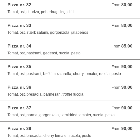
Pizza nr. 32
80,00
From 80,00 DKK
From
Tomat, ost, chorizo, peberfrugt, løg, chili
Pizza nr. 33
80,00
From 80,00 DKK
From
Tomat, ost, stærk salami, gorgonzola, jalapeños
Pizza nr. 34
85,00
From 85,00 DKK
From
Tomat, ost, pastrami, gedeost, rucola, pesto
Pizza nr. 35
90,00
From 90,00 DKK
From
Tomat, ost, pastrami, bøffelmozzarella, cherry tomater, rucola, pesto
Pizza nr. 36
90,00
From 90,00 DKK
From
Tomat, ost, bresaola, parmesan, trøffel rucola
Pizza nr. 37
90,00
From 90,00 DKK
From
Tomat, ost, parma, gorgonzola, semidried tomater, rucola, pesto
Pizza nr. 38
90,00
From 90,00 DKK
From
Tomat, ost, bresaola, cherry tomater, rucola, pesto